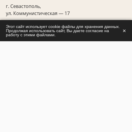
г. Севастополь,
ул. Коммунистическая — 17
Медицинские услуги оказываются по адресу:
Этот сайт использует cookie файлы для хранения данных.
×
Продолжая использовать сайт, Вы даете согласие на
г.Краснодар, улица Базовская, дом 69, офис 6,
работу с этими файлами.
согласно лицензии на медицинскую деятельность
№ ЛО-23-01-009832
Офис для консультации:
г. Севастополь, ул. Коммунистическая, 17
ЗАКАЗАТЬ ЗВОНОК
ЗАДАТЬ ВОПРОС