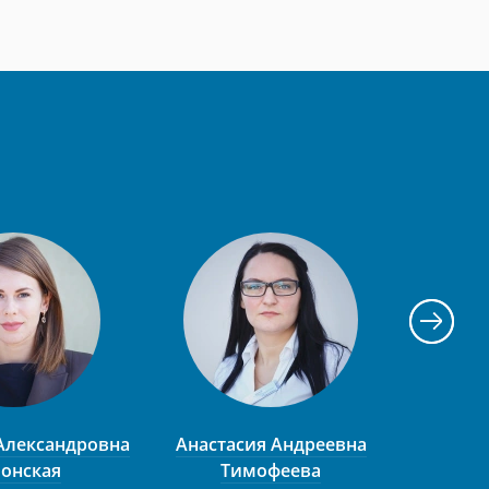
Александровна
Анастасия Андреевна
Станис
онская
Тимофеева