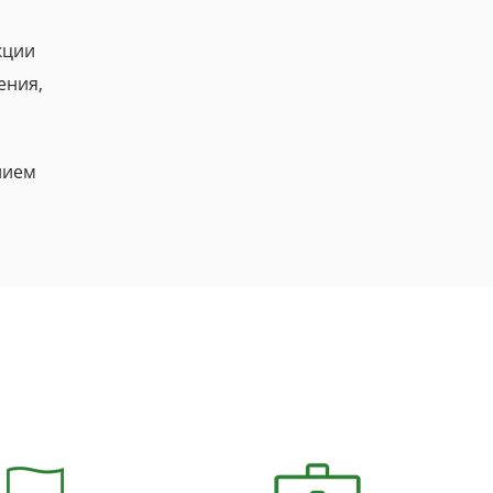
кции
ения,
нием