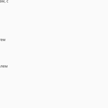
ам, с
тем
елем