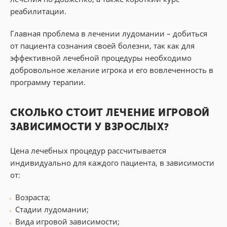
реабилитации.
Главная проблема в лечении лудомании – добиться
от пациента сознания своей болезни, так как для
эффективной лечебной процедуры необходимо
добровольное желание игрока и его вовлеченность в
программу терапии.
СКОЛЬКО СТОИТ ЛЕЧЕНИЕ ИГРОВОЙ
ЗАВИСИМОСТИ У ВЗРОСЛЫХ?
Цена лечебных процедур рассчитывается
индивидуально для каждого пациента, в зависимости
от:
Возраста;
Стадии лудомании;
Вида игровой зависимости;