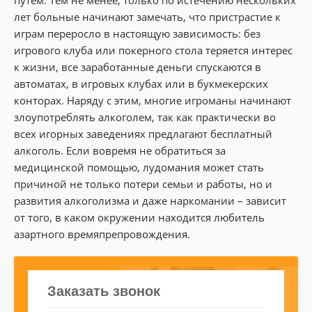
путем. Тем не менее, только по истечению нескольких
лет больные начинают замечать, что пристрастие к
играм переросло в настоящую зависимость: без
игрового клуба или покерного стола теряется интерес
к жизни, все заработанные деньги спускаются в
автоматах, в игровых клубах или в букмекерских
конторах. Наряду с этим, многие игроманы начинают
злоупотреблять алкоголем, так как практически во
всех игорных заведениях предлагают бесплатный
алкоголь. Если вовремя не обратиться за
медицинской помощью, лудомания может стать
причиной не только потери семьи и работы, но и
развития алкоголизма и даже наркомании – зависит
от того, в каком окружении находится любитель
азартного времяпрепровождения.