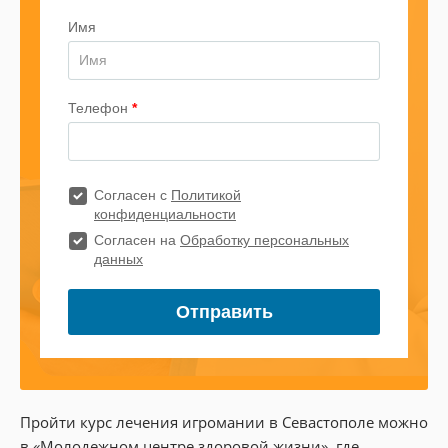
Пройти курс лечения игромании в Севастополе можно
в «Молодежном центре здоровой жизни», где