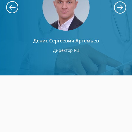
Ковалев
Денис Сергеевич Артемьев
Анто
Директор РЦ
Руково