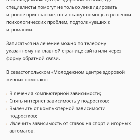
специалисты помогут не только ликвидировать
игровое пристрастие, но и окажут помощь в решении
психологических проблем, подтолкнувших к
игромании.
Записаться на лечение можно по телефону
указанному на главной странице сайта или через
форму обратной связи.
В севастопольском «Молодежном центре здоровой
жизни» помогают:
В лечения компьютерной зависимости;
Снять интернет зависимость у подростков;
Вылечить от компьютерной зависимости
подростков;
Излечить зависимость от ставок на спорт и игорных
автоматов.