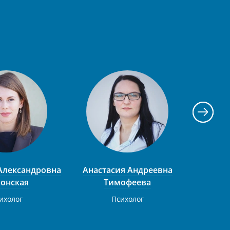
Александровна
Анастасия Андреевна
Станис
онская
Тимофеева
ихолог
Психолог