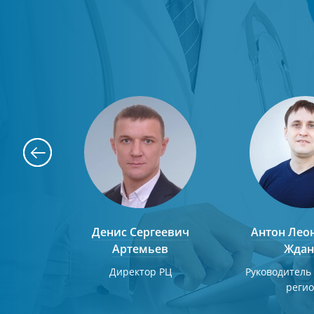
льевич
Денис Сергеевич
Антон Лео
Артемьев
Ждан
т
Директор РЦ
Руководитель
реги