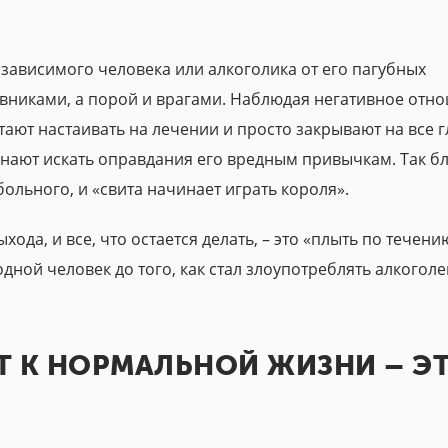
зависимого человека или алкоголика от его пагубных
тивниками, а порой и врагами. Наблюдая негативное отн
тают настаивать на лечении и просто закрывают на все г
нают искать оправдания его вредным привычкам. Так б
ольного, и «свита начинает играть короля».
хода, и все, что остается делать, – это «плыть по течени
дной человек до того, как стал злоупотреблять алкогол
АТ К НОРМАЛЬНОЙ ЖИЗНИ – Э